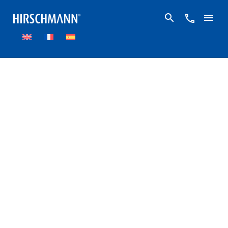
Home
Schlauchpumpen
rotarus® Schläuche
Fluran® F-5500-A 2 Stopper 104
Fluran® F-5500-A 2
Stopper 104