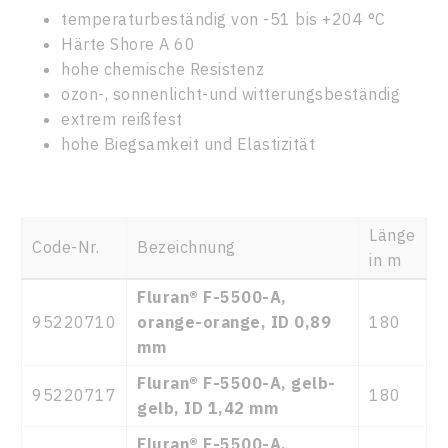
temperaturbeständig von -51 bis +204 °C
Härte Shore A 60
hohe chemische Resistenz
ozon-, sonnenlicht-und witterungsbeständig
extrem reißfest
hohe Biegsamkeit und Elastizität
Länge
Code-Nr.
Bezeichnung
in m
Fluran® F-5500-A,
95220710
orange-orange, ID 0,89
180
mm
Fluran® F-5500-A, gelb-
95220717
180
gelb, ID 1,42 mm
Fluran® F-5500-A,